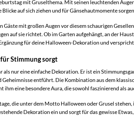
eburtstag mit Gruselthema. Mit seinen leuchtenden Auge
lle Blicke auf sich ziehen und für Gänsehautmomente sorgen
einen Gäste mit großen Augen vor diesem schaurigen Geselle
en auf sie richtet. Ob im Garten aufgehängt, an der Haustü
le Ergänzung für deine Halloween-Dekoration und versprich
r für Stimmung sorgt
r als nur eine einfache Dekoration. Er ist ein Stimmungsgar
d Geheimnisse entführt. Die Kombination aus dem klassis
t ihm eine besondere Aura, die sowohl faszinierend als auc
age, die unter dem Motto Halloween oder Grusel stehen, is
 bestehende Dekoration ein und sorgt für das gewisse Etwas