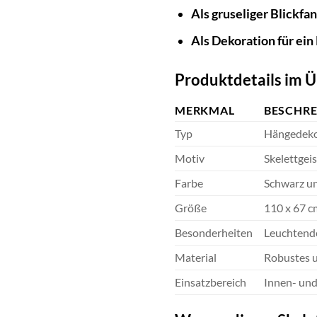
Als gruseliger Blickfa
Als Dekoration für ein 
Produktdetails im Ü
MERKMAL
BESCHR
Typ
Hängedek
Motiv
Skelettgeis
Farbe
Schwarz u
Größe
110 x 67 c
Besonderheiten
Leuchtende
Material
Robustes u
Einsatzbereich
Innen- un