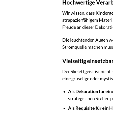
Hochwertige Verarb
Wir wissen, dass Kinderge
strapazierfähigem Materia
Freude an dieser Dekorati
Die leuchtenden Augen wer
Stromquelle machen musst.
Vielseitig einsetzba
Der Skelettgeist ist nich
eine gruselige oder mystis
Als Dekoration für ein
strategischen Stellen p
Als Requisite für ein