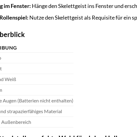
ng im Fenster:
Hänge den Skelettgeist ins Fenster und ersch
Rollenspiel:
Nutze den Skelettgeist als Requisite für ein 
berblick
EIBUNG
o
t
nd Weiß
m
 Augen (Batterien nicht enthalten)
nd strapazierfähiges Material
d Außenbereich