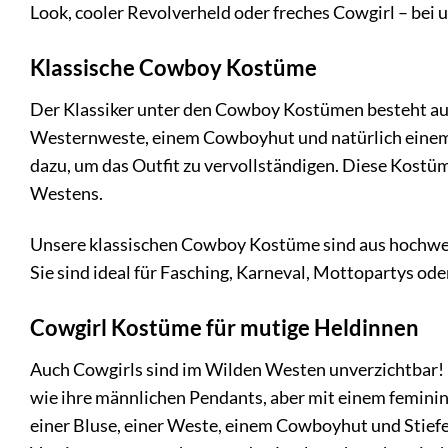
Look, cooler Revolverheld oder freches Cowgirl – bei u
Klassische Cowboy Kostüme
Der Klassiker unter den Cowboy Kostümen besteht aus
Westernweste, einem Cowboyhut und natürlich einem H
dazu, um das Outfit zu vervollständigen. Diese Kostüm
Westens.
Unsere klassischen Cowboy Kostüme sind aus hochwert
Sie sind ideal für Fasching, Karneval, Mottopartys od
Cowgirl Kostüme für mutige Heldinnen
Auch Cowgirls sind im Wilden Westen unverzichtbar!
wie ihre männlichen Pendants, aber mit einem feminine
einer Bluse, einer Weste, einem Cowboyhut und Stiefel