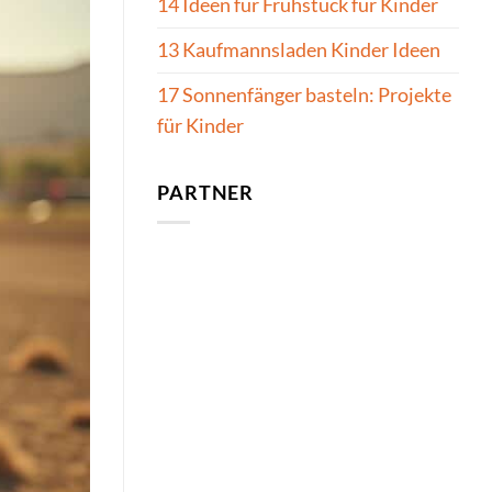
14 Ideen für Frühstück für Kinder
13 Kaufmannsladen Kinder Ideen
17 Sonnenfänger basteln: Projekte
für Kinder
PARTNER