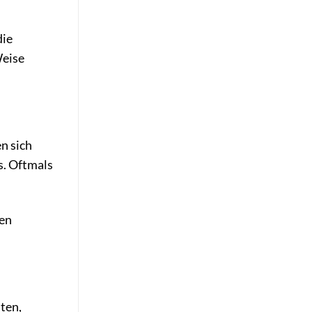
die
Weise
n sich
s. Oftmals
nen
ten,