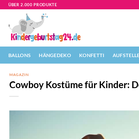
Zum
ÜBER 2.000 PRODUKTE
Inhalt
springen
BALLONS
HÄNGEDEKO
KONFETTI
AUFSTELL
MAGAZIN
Cowboy Kostüme für Kinder: D