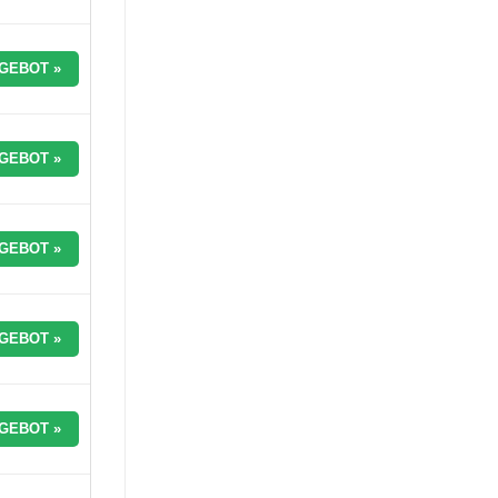
GEBOT »
GEBOT »
GEBOT »
GEBOT »
GEBOT »