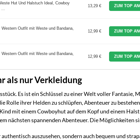
Weste Hut Und Halstuch Ideal, Cowboy
13,29 €
ZUM TOP AN
...
 Western Outfit mit Weste und Bandana,
12,99 €
ZUM TOP AN
 Western Outfit mit Weste und Bandana,
12,99 €
ZUM TOP AN
 als nur Verkleidung
tück. Es ist ein Schlüssel zu einer Welt voller Fantasie, 
die Rolle ihrer Helden zu schlüpfen, Abenteuer zu bestehen
 dein Kind mit einem Cowboyhut auf dem Kopf und einem Hal
 dem nächsten spannenden Abenteuer. Die Möglichkeiten si
ur authentisch auszusehen, sondern auch bequem und strap