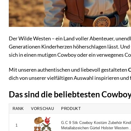
Der Wilde Westen – ein Land voller Abenteuer, unendl
Generationen Kinderherzen höherschlagen lässt. Und w
sich in einen mutigen Cowboy oder ein verwegenes Cow
Mit unseren authentischen und liebevoll gestalteten
C
dich von unserer vielfältigen Auswahl inspirieren und 
Das sind die beliebtesten Cowbo
RANK
VORSCHAU
PRODUKT
G.C 9 Stk Cowboy Kostüm Zubehör Kin
1
Metallabzeichen Gürtel Holster Western .