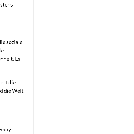
estens
ie soziale
le
nheit. Es
ert die
d die Welt
owboy-