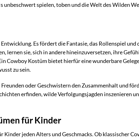
ls unbeschwert spielen, toben und die Welt des Wilden W
 Entwicklung. Es fördert die Fantasie, das Rollenspiel und d
, lernen sie, sich in andere hineinzuversetzen, ihre Gefüh
 Ein Cowboy Kostüm bietet hierfür eine wunderbare Gelege
usst zu sein.
t Freunden oder Geschwistern den Zusammenhalt und förd
ichten erfinden, wilde Verfolgungsjagden inszenieren un
ümen für Kinder
ür Kinder jeden Alters und Geschmacks. Ob klassischer C