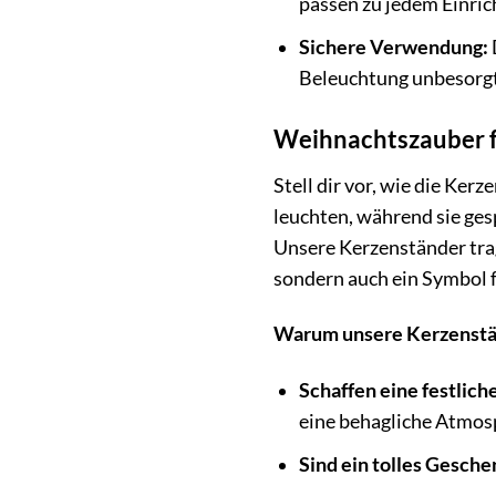
passen zu jedem Einric
Sichere Verwendung:
Beleuchtung unbesorgt
Weihnachtszauber f
Stell dir vor, wie die Ke
leuchten, während sie ges
Unsere Kerzenständer trag
sondern auch ein Symbol f
Warum unsere Kerzenständ
Schaffen eine festlic
eine behagliche Atmos
Sind ein tolles Gesche