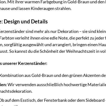
on. Mit ihrer warmen Farbgebung in Gold-Braun und den li
hause und lassen Kinderaugen strahlen.
ne: Design und Details
rzenständer sind mehr als nur Dekoration – sie sind kleine
arbton verleiht ihnen eine edle Note, die perfekt zu jeder
n, sorgfältig ausgewählt und arrangiert, bringen einen Ha
st. So kannst du die Schönheit der Weihnachtszeit in vo
ts unserer Kerzenständer:
Kombination aus Gold-Braun und den grünen Akzenten der K
ien:
Wir verwenden ausschließlich hochwertige Materialien,
nachtsdekoration.
b auf dem Esstisch, der Fensterbank oder dem Sideboard –