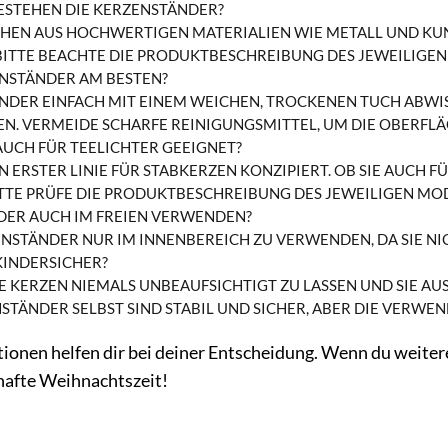
ESTEHEN DIE KERZENSTÄNDER?
EHEN AUS HOCHWERTIGEN MATERIALIEN WIE METALL UND KU
BITTE BEACHTE DIE PRODUKTBESCHREIBUNG DES JEWEILIGEN
ZENSTÄNDER AM BESTEN?
NDER EINFACH MIT EINEM WEICHEN, TROCKENEN TUCH ABWIS
. VERMEIDE SCHARFE REINIGUNGSMITTEL, UM DIE OBERFLÄ
AUCH FÜR TEELICHTER GEEIGNET?
N ERSTER LINIE FÜR STABKERZEN KONZIPIERT. OB SIE AUCH FÜ
TTE PRÜFE DIE PRODUKTBESCHREIBUNG DES JEWEILIGEN MOD
DER AUCH IM FREIEN VERWENDEN?
ENSTÄNDER NUR IM INNENBEREICH ZU VERWENDEN, DA SIE NI
KINDERSICHER?
E KERZEN NIEMALS UNBEAUFSICHTIGT ZU LASSEN UND SIE AU
STÄNDER SELBST SIND STABIL UND SICHER, ABER DIE VERW
tionen helfen dir bei deiner Entscheidung. Wenn du weitere
hafte Weihnachtszeit!