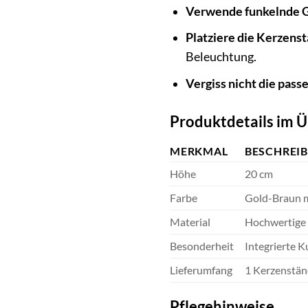
Verwende funkelnde G
Platziere die Kerzenst
Beleuchtung.
Vergiss nicht die pas
Produktdetails im Ü
MERKMAL
BESCHREI
Höhe
20 cm
Farbe
Gold-Braun m
Material
Hochwertige 
Besonderheit
Integrierte 
Lieferumfang
1 Kerzenstän
Pflegehinweise