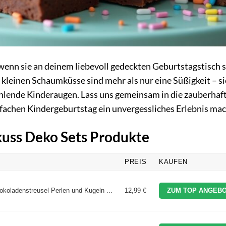
, wenn sie an deinem liebevoll gedeckten Geburtstagstisch 
leinen Schaumküsse sind mehr als nur eine Süßigkeit – si
rahlende Kinderaugen. Lass uns gemeinsam in die zauberhaf
achen Kindergeburtstag ein unvergessliches Erlebnis ma
kuss Deko Sets Produkte
PREIS
KAUFEN
koladenstreusel Perlen und Kugeln ...
12,99 €
ZUM TOP ANGEBO