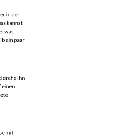
r in der
uss kannst
 etwas
ib ein paar
d drehe ihn
f einen
tete
se mit