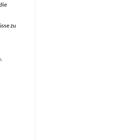
die
üsse zu
,