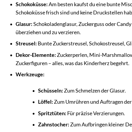
Schokoküsse:
Am besten kaufst du eine bunte Misch
Schokoküsse frisch sind und keine Druckstellen ha
Glasur:
Schokoladenglasur, Zuckerguss oder Candy M
überziehen und zu verzieren.
Streusel:
Bunte Zuckerstreusel, Schokostreusel, Gli
Dekor-Elemente:
Zuckerperlen, Mini-Marshmallow
Zuckerfiguren – alles, was das Kinderherz begehrt.
Werkzeuge:
Schüsseln:
Zum Schmelzen der Glasur.
Löffel:
Zum Umrühren und Auftragen der 
Spritztüten:
Für präzise Verzierungen.
Zahnstocher:
Zum Aufbringen kleiner Det