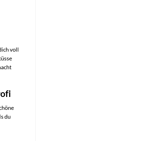
ich voll
küsse
macht
ofi
schöne
ls du