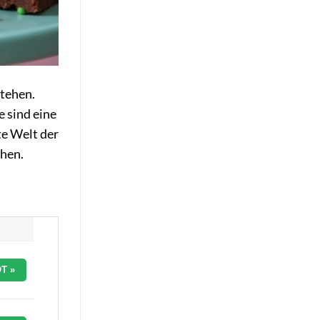
stehen.
e sind eine
te Welt der
chen.
T »