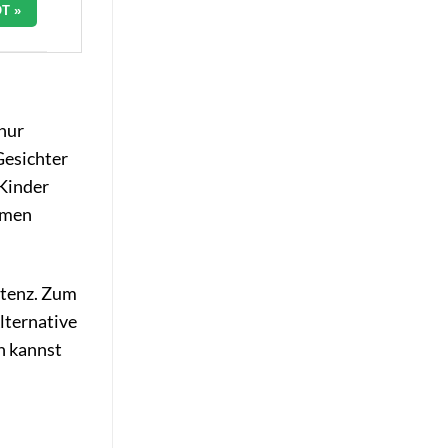
T »
 nur
Gesichter
 Kinder
amen
stenz. Zum
lternative
n kannst