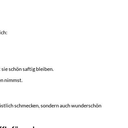
ich:
sie schön saftig bleiben.
en nimmst.
r köstlich schmecken, sondern auch wunderschön