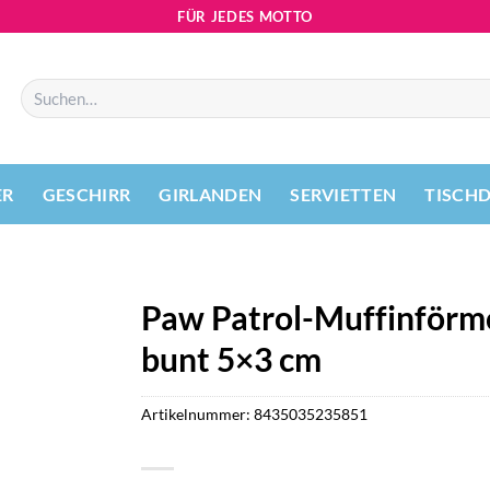
FÜR JEDES MOTTO
Suchen
nach:
ER
GESCHIRR
GIRLANDEN
SERVIETTEN
TISCH
Paw Patrol-Muffinförm
bunt 5×3 cm
Artikelnummer:
8435035235851