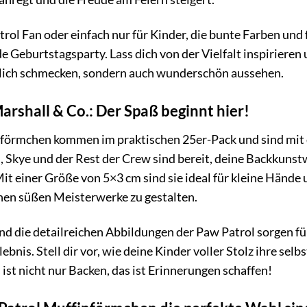
rol Fan oder einfach nur für Kinder, die bunte Farben und 
e Geburtstagsparty. Lass dich von der Vielfalt inspirieren 
stlich schmecken, sondern auch wunderschön aussehen.
arshall & Co.: Der Spaß beginnt hier!
förmchen kommen im praktischen 25er-Pack und sind mit d
, Skye und der Rest der Crew sind bereit, deine Backkunstw
it einer Größe von 5×3 cm sind sie ideal für kleine Hände
nen süßen Meisterwerke zu gestalten.
nd die detailreichen Abbildungen der Paw Patrol sorgen f
nis. Stell dir vor, wie deine Kinder voller Stolz ihre sel
ist nicht nur Backen, das ist Erinnerungen schaffen!