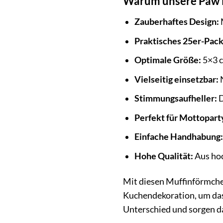
Warum unsere Paw P
Zauberhaftes Design:
M
Praktisches 25er-Pack
Optimale Größe:
5×3 c
Vielseitig einsetzbar:
N
Stimmungsaufheller:
D
Perfekt für Mottopart
Einfache Handhabung:
Hohe Qualität:
Aus hoc
Mit diesen Muffinförmche
Kuchendekoration, um das
Unterschied und sorgen da