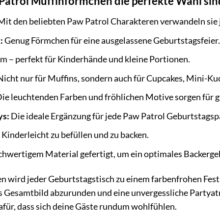
atrol Muffinförmchen die perfekte Wahl sin
it den beliebten Paw Patrol Charakteren verwandeln sie j
:
Genug Förmchen für eine ausgelassene Geburtstagsfeier.
m – perfekt für Kinderhände und kleine Portionen.
icht nur für Muffins, sondern auch für Cupcakes, Mini-Ku
ie leuchtenden Farben und fröhlichen Motive sorgen für g
ys:
Die ideale Ergänzung für jede Paw Patrol Geburtstagsp
Kinderleicht zu befüllen und zu backen.
hwertigem Material gefertigt, um ein optimales Backergeb
n wird jeder Geburtstagstisch zu einem farbenfrohen Fest
 Gesamtbild abzurunden und eine unvergessliche Partyatm
für, dass sich deine Gäste rundum wohlfühlen.