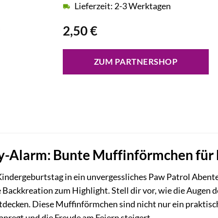
Lieferzeit: 2-3 Werktagen
2,50
€
ZUM PARTNERSHOP
y-Alarm: Bunte Muffinförmchen für 
indergeburtstag in ein unvergessliches Paw Patrol Abent
ackkreation zum Highlight. Stell dir vor, wie die Augen de
tdecken. Diese Muffinförmchen sind nicht nur ein praktisc
anregt und die Freude am Feiern steigert.