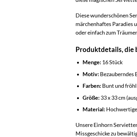
Diese wunderschönen Servi
märchenhaftes Paradies u
oder einfach zum Träumen 
Produktdetails, die 
Menge:
16 Stück
Motiv:
Bezauberndes 
Farben:
Bunt und fröhl
Größe:
33 x 33 cm (aus
Material:
Hochwertige
Unsere Einhorn Servietten
Missgeschicke zu bewältig