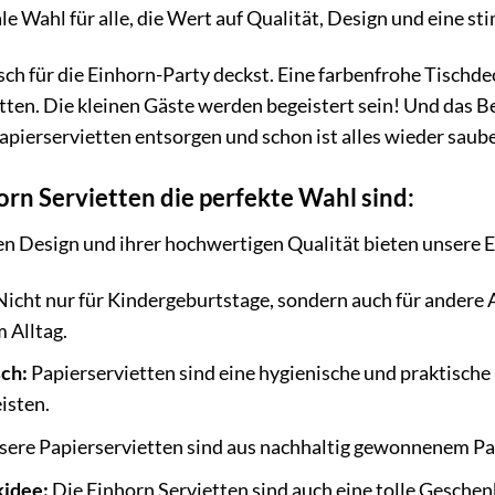
eale Wahl für alle, die Wert auf Qualität, Design und eine 
Tisch für die Einhorn-Party deckst. Eine farbenfrohe Tischd
ten. Die kleinen Gäste werden begeistert sein! Und das Be
Papierservietten entsorgen und schon ist alles wieder saub
n Servietten die perfekte Wahl sind:
Design und ihrer hochwertigen Qualität bieten unsere Ein
icht nur für Kindergeburtstage, sondern auch für andere A
 Alltag.
sch:
Papierservietten sind eine hygienische und praktische 
isten.
ere Papierservietten sind aus nachhaltig gewonnenem Pap
idee:
Die Einhorn Servietten sind auch eine tolle Gesche