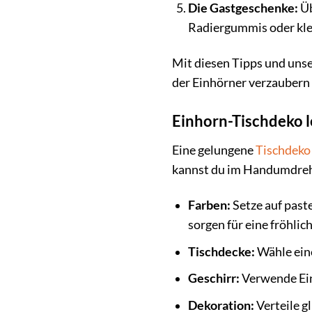
Die Gastgeschenke:
Üb
Radiergummis oder kle
Mit diesen Tipps und unse
der Einhörner verzaubern 
Einhorn-Tischdeko l
Eine gelungene
Tischdeko
kannst du im Handumdreh
Farben:
Setze auf past
sorgen für eine fröhli
Tischdecke:
Wähle eine
Geschirr:
Verwende Ein
Dekoration:
Verteile g