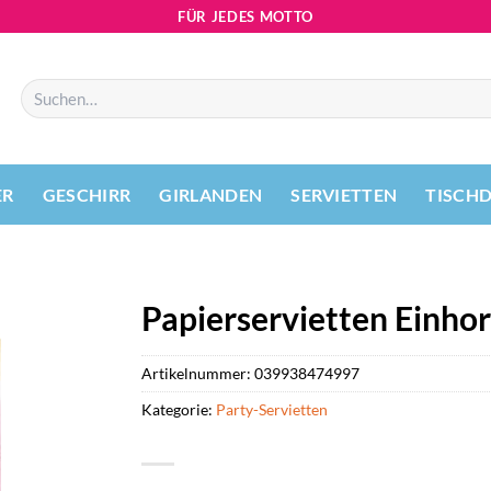
FÜR JEDES MOTTO
Suchen
nach:
ER
GESCHIRR
GIRLANDEN
SERVIETTEN
TISCH
Papierservietten Einho
Artikelnummer:
039938474997
Kategorie:
Party-Servietten