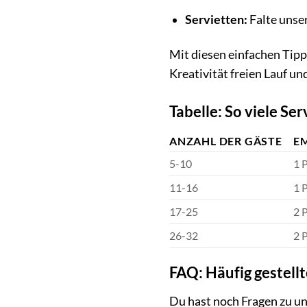
Servietten:
Falte unser
Mit diesen einfachen Tipp
Kreativität freien Lauf und
Tabelle: So viele Se
ANZAHL DER GÄSTE
E
5-10
1 
11-16
1 
17-25
2 
26-32
2 
FAQ: Häufig gestell
Du hast noch Fragen zu un