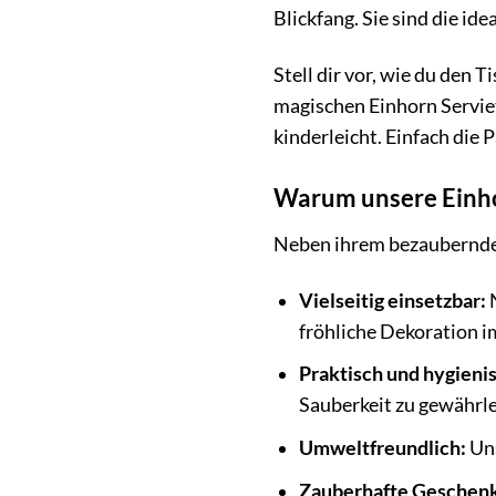
Blickfang. Sie sind die id
Stell dir vor, wie du den 
magischen Einhorn Serviet
kinderleicht. Einfach die 
Warum unsere Einhor
Neben ihrem bezaubernden 
Vielseitig einsetzbar:
N
fröhliche Dekoration im
Praktisch und hygieni
Sauberkeit zu gewährle
Umweltfreundlich:
Uns
Zauberhafte Geschenk