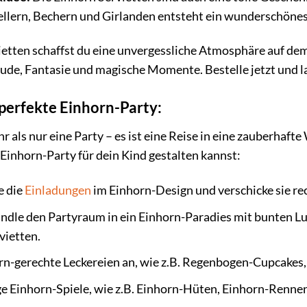
ellern, Bechern und Girlanden entsteht ein wunderschöne
etten schaffst du eine unvergessliche Atmosphäre auf dem 
reude, Fantasie und magische Momente. Bestelle jetzt und l
 perfekte Einhorn-Party:
r als nur eine Party – es ist eine Reise in eine zauberhafte
 Einhorn-Party für dein Kind gestalten kannst:
e die
Einladungen
im Einhorn-Design und verschicke sie rech
dle den Partyraum in ein Einhorn-Paradies mit bunten Luf
vietten.
rn-gerechte Leckereien an, wie z.B. Regenbogen-Cupcakes
ge Einhorn-Spiele, wie z.B. Einhorn-Hüten, Einhorn-Renne