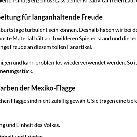
ten sind grenzenlos! Lass deiner Kreativität freien Lauf
eitung für langanhaltende Freude
eburtstage turbulent sein können. Deshalb haben wir bei 
buste Material hält auch wilderen Spielen stand und die le
ange Freude an diesem tollen Fanartikel.
einigen und kann problemlos wiederverwendet werden. So ist
nnerungsstück.
Farben der Mexiko-Flagge
en Flagge sind nicht zufällig gewählt. Sie tragen eine tie
ng und Einheit des Volkes.
nheit und Frieden.