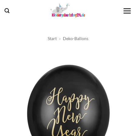
Zum
Inhalt
springen
Start
»
Deko-Ballons