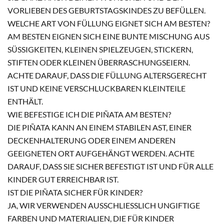
VORLIEBEN DES GEBURTSTAGSKINDES ZU BEFÜLLEN.
WELCHE ART VON FÜLLUNG EIGNET SICH AM BESTEN?
AM BESTEN EIGNEN SICH EINE BUNTE MISCHUNG AUS
SÜSSIGKEITEN, KLEINEN SPIELZEUGEN, STICKERN, S
TIFTEN ODER KLEINEN ÜBERRASCHUNGSEIERN. A
CHTE DARAUF, DASS DIE FÜLLUNG ALTERSGERECHT I
ST UND KEINE VERSCHLUCKBAREN KLEINTEILE E
NTHÄLT.
WIE BEFESTIGE ICH DIE PIÑATA AM BESTEN?
DIE PIÑATA KANN AN EINEM STABILEN AST, EINER
DECKENHALTERUNG ODER EINEM ANDEREN
GEEIGNETEN ORT AUFGEHÄNGT WERDEN. ACHTE
DARAUF, DASS SIE SICHER BEFESTIGT IST UND FÜR ALLE
KINDER GUT ERREICHBAR IST.
IST DIE PIÑATA SICHER FÜR KINDER?
JA, WIR VERWENDEN AUSSCHLIESSLICH UNGIFTIGE F
ARBEN UND MATERIALIEN, DIE FÜR KINDER U