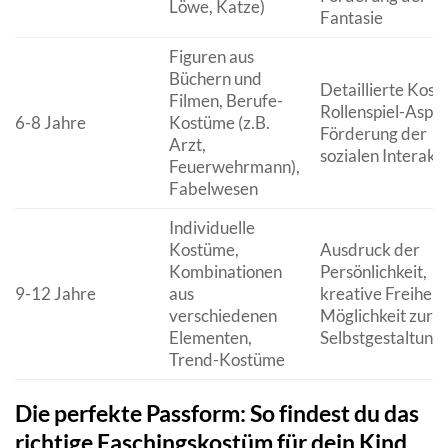
Löwe, Katze)
Fantasie
Figuren aus
Büchern und
Detaillierte Kost
Filmen, Berufe-
Rollenspiel-Aspek
6-8 Jahre
Kostüme (z.B.
Förderung der
Arzt,
sozialen Interakt
Feuerwehrmann),
Fabelwesen
Individuelle
Kostüme,
Ausdruck der
Kombinationen
Persönlichkeit,
9-12 Jahre
aus
kreative Freiheit,
verschiedenen
Möglichkeit zur
Elementen,
Selbstgestaltung
Trend-Kostüme
Die perfekte Passform: So findest du das
richtige Faschingskostüm für dein Kind