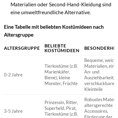
Materialien oder Second-Hand-Kleidung sind
eine umweltfreundliche Alternative.
Eine Tabelle mit beliebten Kostümideen nach
Altersgruppe
BELIEBTE
ALTERSGRUPPE
BESONDERHE
KOSTÜMIDEEN
Bequeme, weich
Tierkostüme (z.B.
Materialien, einf
Marienkäfer,
An- und
0-2 Jahre
Biene), kleine
Ausziehbarkeit, k
Monster, Früchte
verschluckbaren
Kleinteile
Robustes Materia
Prinzessin, Ritter,
altersgerechte
Superheld, Pirat,
3-5 Jahre
Accessoires,
Tierkostüme (z.B.
Förderung der