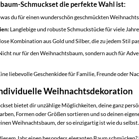
baum-Schmuckset die perfekte Wahl ist:
, was du für einen wunderschön geschmückten Weihnachtsb
ien:
Langlebige und robuste Schmuckstücke für viele Jahre
lose Kombination aus Gold und Silber, die zu jedem Stil pas
icht nur für den Weihnachtsbaum, sondern auch für Adven
ine liebevolle Geschenkidee für Familie, Freunde oder Na
individuelle Weihnachtsdekoration
set bietet dir unzählige Möglichkeiten, deine ganz persö
rben, Formen oder Größen sortieren und so deinen eigenen
einen Weihnachtsbaum, der so einzigartig ist wie du selbst.
n diesem Jahr einen besonders eleganten Baum schmücken?