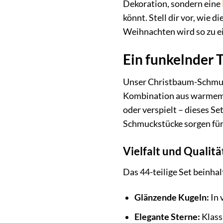
Dekoration, sondern eine
könnt. Stell dir vor, wie
Weihnachten wird so zu e
Ein funkelnder 
Unser Christbaum-Schmuck
Kombination aus warmem G
oder verspielt – dieses Se
Schmuckstücke sorgen für
Vielfalt und Qualitä
Das 44-teilige Set beinha
Glänzende Kugeln:
In 
Elegante Sterne:
Klassi