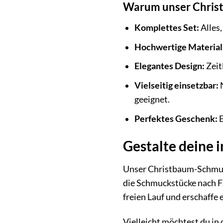
Warum unser Christ
Komplettes Set:
Alles
Hochwertige Material
Elegantes Design:
Zeit
Vielseitig einsetzbar:
N
geeignet.
Perfektes Geschenk:
E
Gestalte deine 
Unser Christbaum-Schmuck
die Schmuckstücke nach Fa
freien Lauf und erschaffe 
Vielleicht möchtest du i