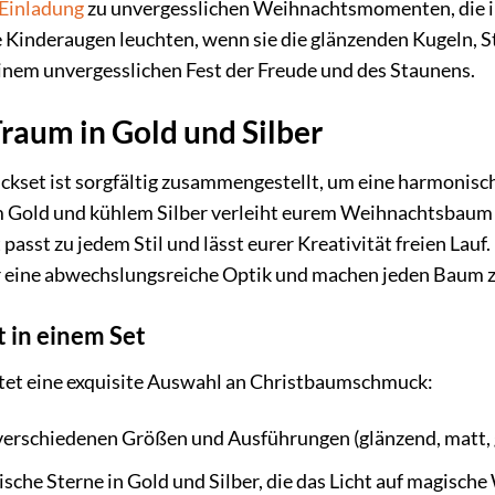
Einladung
zu unvergesslichen Weihnachtsmomenten, die ih
 die Kinderaugen leuchten, wenn sie die glänzenden Kugeln
inem unvergesslichen Fest der Freude und des Staunens.
Traum in Gold und Silber
set ist sorgfältig zusammengestellt, um eine harmonisch
old und kühlem Silber verleiht eurem Weihnachtsbaum ei
t passt zu jedem Stil und lässt eurer Kreativität freien La
 eine abwechslungsreiche Optik und machen jeden Baum z
t in einem Set
ltet eine exquisite Auswahl an Christbaumschmuck:
verschiedenen Größen und Ausführungen (glänzend, matt, gl
sche Sterne in Gold und Silber, die das Licht auf magische 