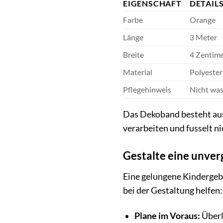
EIGENSCHAFT
DETAIL
Farbe
Orange
Länge
3 Meter
Breite
4 Zentim
Material
Polyester
Pflegehinweis
Nicht wa
Das Dekoband besteht aus h
verarbeiten und fusselt ni
Gestalte eine unverg
Eine gelungene Kindergebu
bei der Gestaltung helfen:
Plane im Voraus:
Überl