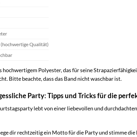
S
eter
 (hochwertige Qualität)
schbar
ochwertigem Polyester, das für seine Strapazierfähigkeit u
cht. Bitte beachte, dass das Band nicht waschbar ist.
essliche Party: Tipps und Tricks für die perf
rtstagsparty lebt von einer liebevollen und durchdachten D
ege dir rechtzeitig ein Motto für die Party und stimme die