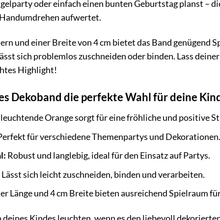
gelparty oder einfach einen bunten Geburtstag planst – die
m Handumdrehen aufwertet.
ern und einer Breite von 4 cm bietet das Band genügend Spi
 lässt sich problemlos zuschneiden oder binden. Lass deine
chtes Highlight!
 Dekoband die perfekte Wahl für deine Kind
leuchtende Orange sorgt für eine fröhliche und positive 
erfekt für verschiedene Themenpartys und Dekorationen
l:
Robust und langlebig, ideal für den Einsatz auf Partys.
Lässt sich leicht zuschneiden, binden und verarbeiten.
r Länge und 4 cm Breite bieten ausreichend Spielraum für
en deines Kindes leuchten, wenn es den liebevoll dekoriert