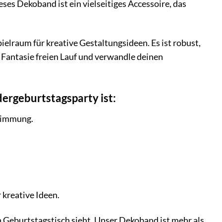
ses Dekoband ist ein vielseitiges Accessoire, das
elraum für kreative Gestaltungsideen. Es ist robust,
r Fantasie freien Lauf und verwandle deinen
ergeburtstagsparty ist:
Stimmung.
.
 kreative Ideen.
en Geburtstagstisch sieht. Unser Dekoband ist mehr als