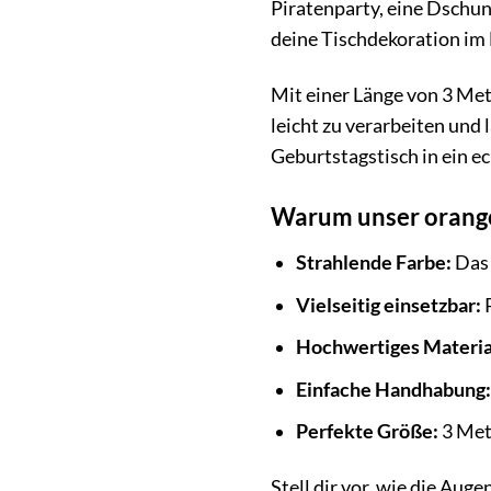
Piratenparty, eine Dschun
deine Tischdekoration i
Mit einer Länge von 3 Met
leicht zu verarbeiten und
Geburtstagstisch in ein e
Warum unser oranges
Strahlende Farbe:
Das 
Vielseitig einsetzbar:
P
Hochwertiges Materia
Einfache Handhabung:
Perfekte Größe:
3 Mete
Stell dir vor, wie die Aug